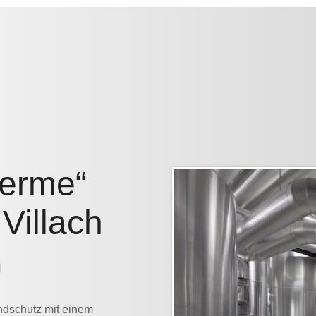
herme“
Villach
H
dschutz mit einem